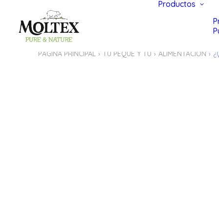
Productos
P
P
PÁGINA PRINCIPAL
TU PEQUE Y TÚ
ALIMENTACION
¿