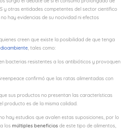
ntos surgió el debate de si el consumo prolongado de
S y otras entidades competentes del sector científico
o hay evidencias de su nocividad ni efectos
uienes creen que existe la posibilidad de que tenga
edioambiente
, tales como:
en bacterias resistentes a los antibióticos y provoquen
e Greenpeace confirmó que las ratas alimentadas con
que sus productos no presentan las características
el producto es de la misma calidad.
no hay estudios que avalen estas suposiciones, por lo
ia los
múltiples beneficios
de este tipo de alimentos,