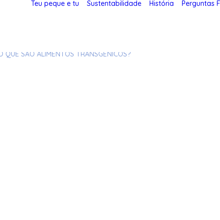
Teu peque e tu
Sustentabilidade
História
Perguntas 
O QUE SÃO ALIMENTOS TRANSGÊNICOS?