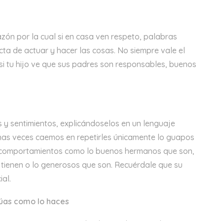
azón por la cual si en casa ven respeto, palabras
ta de actuar y hacer las cosas. No siempre vale el
 si tu hijo ve que sus padres son responsables, buenos
 y sentimientos, explicándoselos en un lenguaje
chas veces caemos en repetirles únicamente lo guapos
 comportamientos como lo buenos hermanos que son,
tienen o lo generosos que son. Recuérdale que su
al.
túas como lo haces