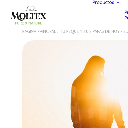
Productos
P
P
PÁGINA PRINCIPAL
TU PEQUE Y TÚ
PAPAS DE HOY
E