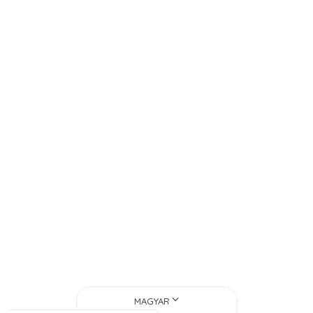
A várandósság jelei és tünetei
A várandósság további korai jeleit és tüneteit az…
MAGYAR