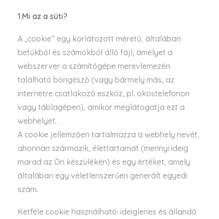
1.Mi az a süti?
A „cookie” egy korlátozott méretű, általában
betűkből és számokból álló fájl, amelyet a
webszerver a számítógépe merevlemezén
található böngésző (vagy bármely más, az
internetre csatlakozó eszköz, pl. okostelefonon
vagy táblagépen), amikor meglátogatja ezt a
webhelyet.
A cookie jellemzően tartalmazza a webhely nevét,
ahonnan származik, élettartamát (mennyi ideig
marad az Ön készülékén) és egy értéket, amely
általában egy véletlenszerűen generált egyedi
szám.
Kétféle cookie használható: ideiglenes és állandó