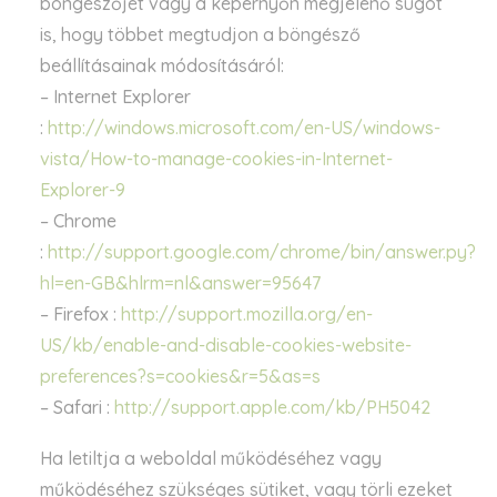
böngészőjét vagy a képernyőn megjelenő súgót
is, hogy többet megtudjon a böngésző
beállításainak módosításáról:
– Internet Explorer
:
http://windows.microsoft.com/en-US/windows-
vista/How-to-manage-cookies-in-Internet-
Explorer-9
– Chrome
:
http://support.google.com/chrome/bin/answer.py?
hl=en-GB&hlrm=nl&answer=95647
– Firefox :
http://support.mozilla.org/en-
US/kb/enable-and-disable-cookies-website-
preferences?s=cookies&r=5&as=s
– Safari :
http://support.apple.com/kb/PH5042
Ha letiltja a weboldal működéséhez vagy
működéséhez szükséges sütiket, vagy törli ezeket