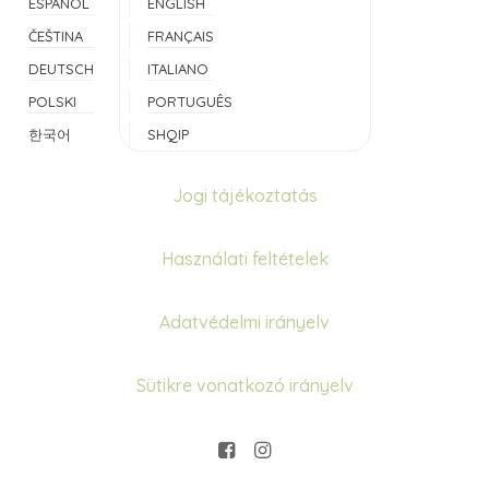
ESPAÑOL
ENGLISH
ČEŠTINA
FRANÇAIS
DEUTSCH
ITALIANO
POLSKI
PORTUGUÊS
한국어
SHQIP
Jogi tájékoztatás
Használati feltételek
Adatvédelmi irányelv
Sütikre vonatkozó irányelv