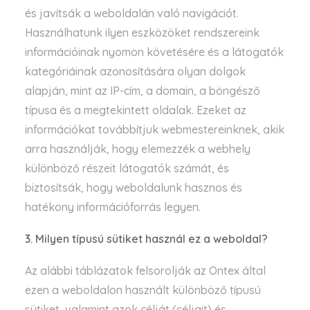
és javítsák a weboldalán való navigációt.
Használhatunk ilyen eszközöket rendszereink
információinak nyomon követésére és a látogatók
kategóriáinak azonosítására olyan dolgok
alapján, mint az IP-cím, a domain, a böngésző
típusa és a megtekintett oldalak. Ezeket az
információkat továbbítjuk webmestereinknek, akik
arra használják, hogy elemezzék a webhely
különböző részeit látogatók számát, és
biztosítsák, hogy weboldalunk hasznos és
hatékony információforrás legyen.
3. Milyen típusú sütiket használ ez a weboldal?
Az alábbi táblázatok felsorolják az Ontex által
ezen a weboldalon használt különböző típusú
sütiket, valamint azok célját (céljait) és