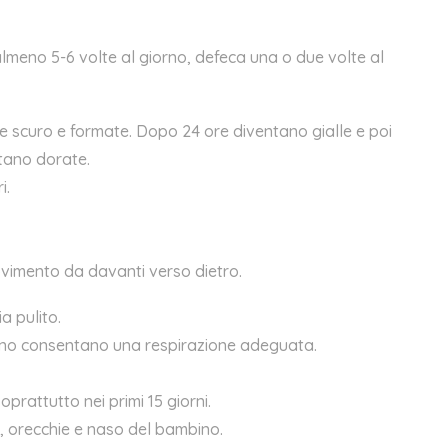
 almeno 5-6 volte al giorno, defeca una o due volte al
e scuro e formate
. Dopo 24 ore diventano gialle e poi
tano dorate.
i
.
ovimento da davanti verso dietro.
a pulito.
bino consentano una respirazione adeguata.
prattutto nei primi 15 giorni.
i, orecchie e naso del bambino.