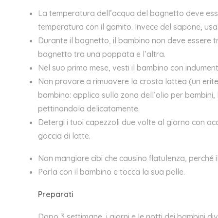
La temperatura dell’acqua del bagnetto deve esser
temperatura con il gomito. Invece del sapone, us
Durante il bagnetto, il bambino non deve essere t
bagnetto tra una poppata e l’altra.
Nel suo primo mese, vesti il bambino con indumenti s
Non provare a rimuovere la crosta lattea (un eri
bambino: applica sulla zona dell’olio per bambini, 
pettinandola delicatamente.
Detergi i tuoi capezzoli due volte al giorno con a
goccia di latte.
Non mangiare cibi che causino flatulenza, perché i
Parla con il bambino e tocca la sua pelle.
Preparati
Dopo 3 settimane, i giorni e le notti dei bambini di