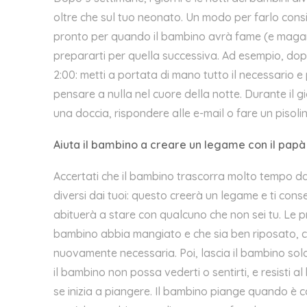
oltre che sul tuo neonato. Un modo per farlo consist
pronto per quando il bambino avrà fame (e magari
prepararti per quella successiva. Ad esempio, dop
2:00: metti a portata di mano tutto il necessario 
pensare a nulla nel cuore della notte. Durante il gi
una doccia, rispondere alle e-mail o fare un pisol
Aiuta il bambino a creare un legame con il pap
Accertati che il bambino trascorra molto tempo da 
diversi dai tuoi: questo creerà un legame e ti conse
abituerà a stare con qualcuno che non sei tu. Le pri
bambino abbia mangiato e che sia ben riposato, c
nuovamente necessaria. Poi, lascia il bambino solo 
il bambino non possa vederti o sentirti, e resisti a
se inizia a piangere. Il bambino piange quando è co