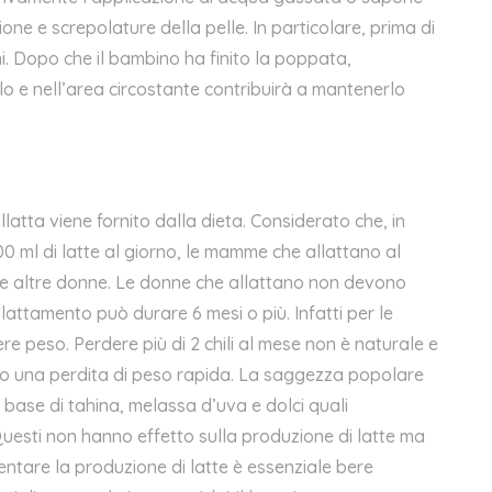
ne e screpolature della pelle. In particolare, prima di
. Dopo che il bambino ha finito la poppata,
lo e nell’area circostante contribuirà a mantenerlo
atta viene fornito dalla dieta. Considerato che, in
 ml di latte al giorno, le mamme che allattano al
le altre donne. Le donne che allattano non devono
llattamento può durare 6 mesi o più. Infatti per le
 peso. Perdere più di 2 chili al mese non è naturale e
ono una perdita di peso rapida. La saggezza popolare
 base di
tahina,
melassa d’uva e dolci quali
Questi non hanno effetto sulla produzione di latte ma
tare la produzione di latte è essenziale bere