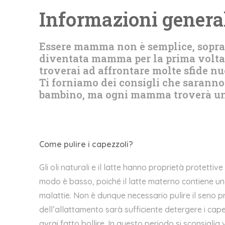
Informazioni genera
Essere mamma non è semplice, sopratt
diventata mamma per la prima volta, p
troverai ad affrontare molte sfide n
Ti forniamo dei consigli che saranno 
bambino, ma ogni mamma troverà un 
Come pulire i capezzoli?
Gli oli naturali e il latte hanno proprietà protettive 
modo è basso, poiché il latte materno contiene un
malattie. Non è dunque necessario pulire il seno p
dell’allattamento sarà sufficiente detergere i cap
avrai fatto bollire. In questo periodo si sconsigl