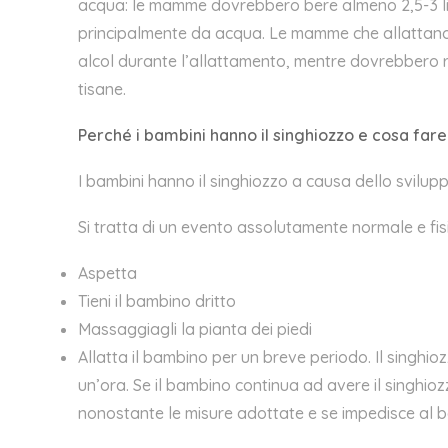
acqua:
l
e mamme dovrebbero bere almeno 2,5-3 litr
principalmente da acqua. Le mamme che allattano 
alcol durante l’allattamento, mentre dovrebbero ri
tisane.
Perché i bambini hanno il singhiozzo e cosa far
I bambini hanno il singhiozzo a causa dello svilu
Si tratta di un evento assolutamente normale e fisi
Aspetta
Tieni il bambino dritto
Massaggiagli la pianta dei piedi
Allatta il bambino per un breve periodo. Il singhio
un’ora. Se il bambino continua ad avere il singhiozz
nonostante le misure adottate e se impedisce al b