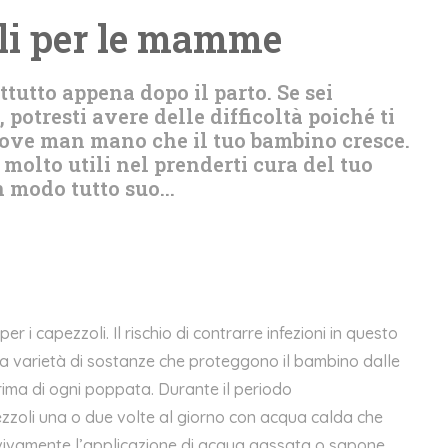
li per le mamme
utto appena dopo il parto. Se sei
otresti avere delle difficoltà poiché ti
uove man mano che il tuo bambino cresce.
molto utili nel prenderti cura del tuo
modo tutto suo...
per i capezzoli. Il rischio di contrarre infezioni in questo
a varietà di sostanze che proteggono il bambino dalle
rima di ogni poppata. Durante il periodo
ezzoli una o due volte al giorno con acqua calda che
ia vivamente l’applicazione di acqua gassata o sapone