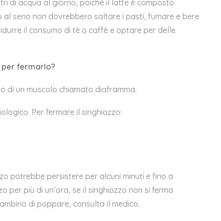
i di acqua al giorno, poiché il latte è composto
al seno non dovrebbero saltare i pasti, fumare e bere
durre il consumo di tè o caffè e optare per delle
e per fermarlo?
ppo di un muscolo chiamato diaframma.
ologico. Per fermare il singhiozzo:
zzo potrebbe persistere per alcuni minuti e fino a
o per più di un’ora, se il singhiozzo non si ferma
ambino di poppare, consulta il medico.