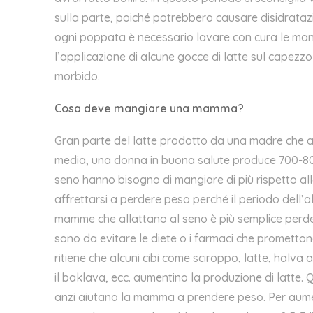
sulla parte, poiché potrebbero causare disidratazio
ogni poppata è necessario lavare con cura le mani
l’applicazione di alcune gocce di latte sul capezzo
morbido.
Cosa deve mangiare una mamma?
Gran parte del latte prodotto da una madre che all
media, una donna in buona salute produce 700-800
seno hanno bisogno di mangiare di più rispetto al
affrettarsi a perdere peso perché il periodo dell’a
mamme che allattano al seno è più semplice perdere
sono da evitare le diete o i farmaci che promett
ritiene che alcuni cibi come sciroppo, latte,
halva
a
il
baklava
,
ecc. aumentino la produzione di latte. 
anzi aiutano la mamma a prendere peso. Per aumen