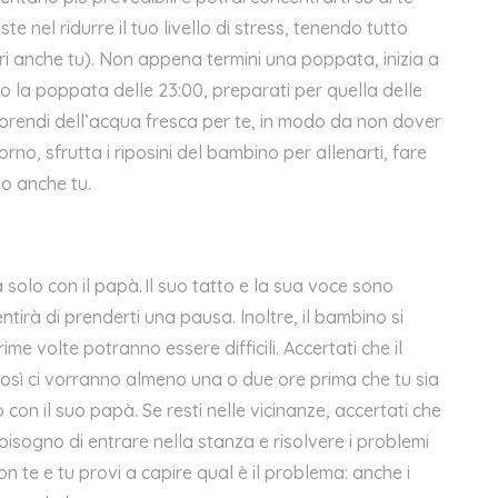
e nel ridurre il tuo livello di stress, tenendo tutto
 anche tu). Non appena termini una poppata, inizia a
o la poppata delle 23:00, preparati per quella delle
e prendi dell’acqua fresca per te, in modo da non dover
orno, sfrutta i riposini del bambino per allenarti, fare
ino anche tu.
à
solo con il papà. Il suo tatto e la sua voce sono
ntirà di prenderti una pausa. Inoltre, il bambino si
me volte potranno essere difficili. Accertati che il
osì ci vorranno almeno una o due ore prima che tu sia
con il suo papà. Se resti nelle vicinanze, accertati che
l bisogno di entrare nella stanza e risolvere i problemi
n te e tu provi a capire qual è il problema: anche i