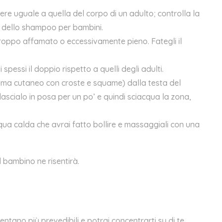
e uguale a quella del corpo di un adulto; controlla la
a dello shampoo per bambini.
roppo affamato o eccessivamente pieno. Fategli il
pessi il doppio rispetto a quelli degli adulti.
tema cutaneo con croste e squame) dalla testa del
lascialo in posa per un po’ e quindi
sciacqua
la zona,
cqua calda che avrai fatto bollire e massaggiali con una
l bambino ne risentirà.
ventano più prevedibili e potrai concentrarti su di te