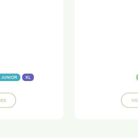
JUNIOR
XL
HES
VO