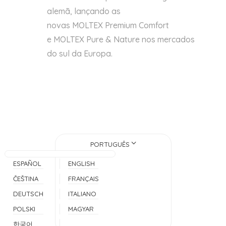
alemã, lançando
a
s
nov
a
s
MOLTEX
Premium Comfort
e
MOLTEX
Pure & Nature nos mercados
do sul da Europa.
PORTUGUÊS
ESPAÑOL
ENGLISH
ČEŠTINA
FRANÇAIS
DEUTSCH
ITALIANO
POLSKI
MAGYAR
한국어