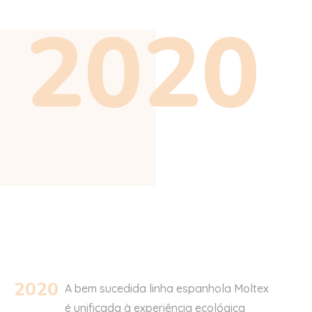
20
2
0
2020
A bem sucedida linha
e
spanhola Moltex
é unificada à experiência ecológica