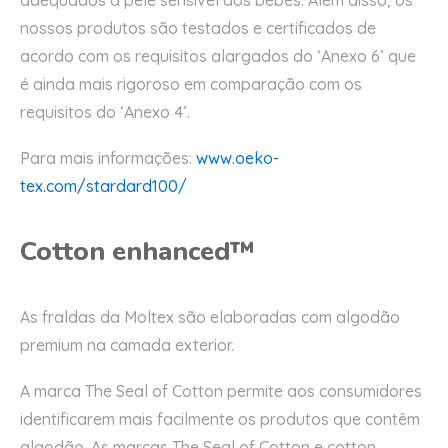
adequados à pele sensível dos bebés. Além disso, os
nossos produtos são testados e certificados de
acordo com os requisitos alargados do ‘Anexo 6’ que
é ainda mais rigoroso em comparação com os
requisitos do ‘Anexo 4’.
Para mais informações:
www.oeko-
tex.com/stardard100/
Cotton enhanced™
As fraldas da Moltex são elaboradas com algodão
premium na camada exterior.
A marca The Seal of Cotton permite aos consumidores
identificarem mais facilmente os produtos que contêm
algodão. As marcas The Seal of Cotton e cotton