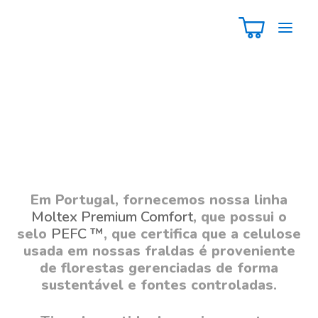
Premium Comfort
PÁGINA PRINCIPAL
›
SUSTENTABILIDADE
Pure & Nature
Sustentabilidade
A Moltex tem uma longa tradição de
fornecer produtos de cuidados da pele de
confiança que são seguros para a sua
pele e amigos do ambiente.
Em Portugal, fornecemos nossa linha
Moltex Premium Comfort
, que possui o
selo
PEFC ™
, que certifica que a celulose
usada em nossas fraldas é proveniente
de florestas gerenciadas de forma
sustentável e fontes controladas.